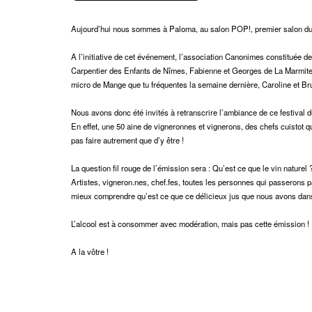
Aujourd’hui nous sommes à Paloma, au salon POP!, premier salon du 
A l’initiative de cet événement, l’association Canonimes constituée d
Carpentier
des Enfants de Nîmes, Fabienne et Georges de La Marmite,
micro de Mange que tu fréquentes la semaine dernière, Caroline et Bru
Nous avons donc été invités à retranscrire l’ambiance de ce festival du
En effet, une 50 aine de vigneronnes et vignerons, des chefs cuistot qu
pas faire autrement que d’y être !
La question fil rouge de l’émission sera : Qu’est ce que le vin naturel 
Artistes, vigneron.nes, chef.fes, toutes les personnes qui passerons pa
mieux comprendre qu’est ce que ce délicieux jus que nous avons dan
L’alcool est à consommer avec modération, mais pas cette émission !
A la vôtre !