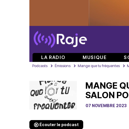
LA RADIO
MUSIQUE
S
Podcasts
Émissions
Mange que tu fréquentes
M
MANGE QU
SALON POP
07 NOVEMBRE 2023
Écouter le podcast