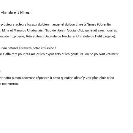
du
découvert
Festival
Sud
que
le
vin naturel à Nîmes !
avec
j’étais
27
e plusieurs acteurs locaux du bien manger et du bon vivre à Nîmes (Corentin
OgLounis
ma
juin
 Mina et Manu du Chabanais, Nico de Raisin Social Club qui était avec nous au
-
mère
2026
no de l’Epicerie, Ada et Jean-Baptiste de Nectar et Christèle du Petit Eugène).
20.07.2026
!
»
 vin naturel à travers notre émission !
-
i s’affairent pour rassasier les exposants et les gouteurs, on ne pouvait vraiment
16.07.2026
Émissions
Interviews
Chroniques
?
r notre plateau devrons répondre à cette question afin d’y voir plus clair et de
Évènements
s nos verres.