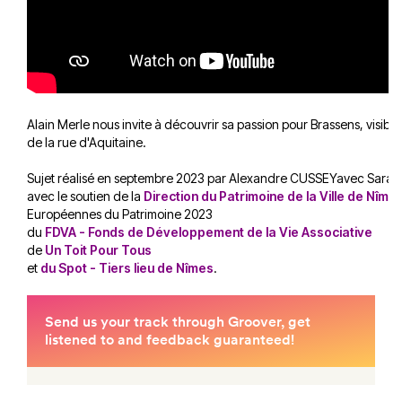
Alain Merle nous invite à découvrir sa passion pour Brassens, visible
de la rue d'Aquitaine.
Sujet réalisé en septembre 2023 par Alexandre CUSSEYavec Sara
avec le soutien de la
Direction du Patrimoine de la Ville de Nîme
Européennes du Patrimoine 2023
du
FDVA - Fonds de Développement de la Vie Associative
de
Un Toit Pour Tous
et
du Spot - Tiers lieu de Nîmes
.