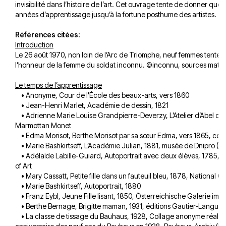
invisibilité dans l’histoire de l’art. Cet ouvrage tente de donner quel
années d’apprentissage jusqu’à la fortune posthume des artistes.​
Références citées:
Introduction
Le 26 août 1970, non loin de l’Arc de Triomphe, neuf femmes tente
l’honneur de la femme du soldat inconnu. ©inconnu, sources matil
Le temps de l’apprentissage
• Anonyme, Cour de l'École des beaux-arts, vers 1860
• Jean-Henri Marlet, Académie de dessin, 1821
• Adrienne Marie Louise Grandpierre-Deverzy, L’Atelier d’Abel de 
Marmottan Monet
• Edma Morisot, Berthe Morisot par sa sœur Edma, vers 1865, colle
• Marie Bashkirtseff, L’Académie Julian, 1881, musée de Dnipro (Uk
• Adélaïde Labille-Guiard, Autoportrait avec deux élèves, 1785,
of Art
• Mary Cassatt, Petite fille dans un fauteuil bleu, 1878, National G
• Marie Bashkirtseff, Autoportrait, 1880
• Franz Eybl, Jeune Fille lisant, 1850, Österreichische Galerie im 
• Berthe Bernage, Brigitte maman, 1931, éditions Gautier-Langue
• La classe de tissage du Bauhaus, 1928, Collage anonyme réalisé 