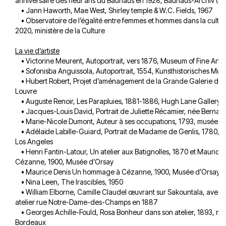
anniversaire des neuf ans du Bauhaus en 1928, Bauhaus-Archiv (Ber
• Jann Haworth, Mae West, Shirley temple & W.C. Fields, 1967
• Observatoire de l’égalité entre femmes et hommes dans la cultur
2020, ministère de la Culture
La vie d’artiste
• Victorine Meurent, Autoportrait, vers 1876, Museum of Fine Arts,
• Sofonisba Anguissola, Autoportrait, 1554, Kunsthistorisches Mu
• Hubert Robert, Projet d’aménagement de la Grande Galerie du 
Louvre
• Auguste Renoir, Les Parapluies, 1881-1886, Hugh Lane Gallery D
• Jacques-Louis David, Portrait de Juliette Récamier, née Bernar
• Marie-Nicole Dumont, Auteur à ses occupations, 1793, musée de 
• Adélaïde Labille-Guiard, Portrait de Madame de Genlis, 1780, 
Los Angeles
• Henri Fantin-Latour, Un atelier aux Batignolles, 1870 et Mauric
Cézanne, 1900, Musée d’Orsay
• Maurice Denis Un hommage à Cézanne, 1900, Musée d’Orsay
• Nina Leen, The Irascibles, 1950
• William Elborne, Camille Claudel œuvrant sur Sakountala, avec 
atelier rue Notre-Dame-des-Champs en 1887
• Georges Achille-Fould, Rosa Bonheur dans son atelier, 1893, mu
Bordeaux