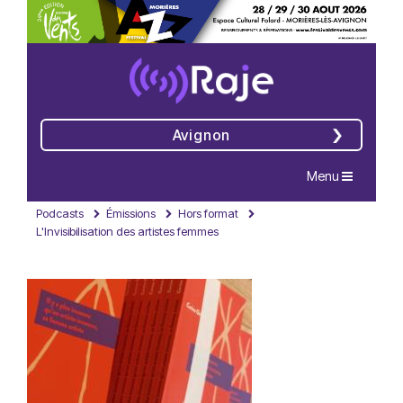
Avignon
Navigation
Menu
Podcasts
Émissions
Hors format
L'Invisibilisation des artistes femmes