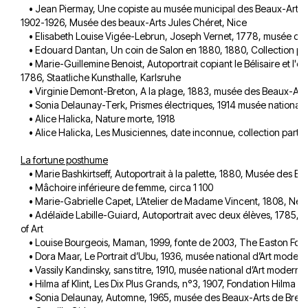
• Jean Piermay, Une copiste au musée municipal des Beaux-Arts,
1902-1926, Musée des beaux-Arts Jules Chéret, Nice
• Elisabeth Louise Vigée-Lebrun, Joseph Vernet, 1778, musée du
• Edouard Dantan, Un coin de Salon en 1880, 1880, Collection par
• Marie-Guillemine Benoist, Autoportrait copiant le Bélisaire et l'e
1786, Staatliche Kunsthalle, Karlsruhe
• Virginie Demont-Breton, A la plage, 1883, musée des Beaux-Arts
• Sonia Delaunay-Terk, Prismes électriques, 1914 musée national 
• Alice Halicka, Nature morte, 1918
• Alice Halicka, Les Musiciennes, date inconnue, collection partic
La fortune posthume
• Marie Bashkirtseff, Autoportrait à la palette, 1880, Musée des B
• Mâchoire inférieure de femme, circa 1 100
• Marie-Gabrielle Capet, L’Atelier de Madame Vincent, 1808, Neu
• Adélaïde Labille-Guiard, Autoportrait avec deux élèves, 1785,
of Art
• Louise Bourgeois, Maman, 1999, fonte de 2003, The Easton Fou
• Dora Maar, Le Portrait d’Ubu, 1936, musée national d’Art moder
• Vassily Kandinsky, sans titre, 1910, musée national d’Art moderne
• Hilma af Klint, Les Dix Plus Grands, n°3, 1907, Fondation Hilma af 
• Sonia Delaunay, Automne, 1965, musée des Beaux-Arts de Brest