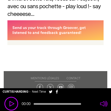
avec ou sans pochette - play loud !- say
cheeeese...
MENTIONS LÉGALES
CONTACT
CURTIS HARDING
-
Next Time
Copyright© 2026 RAJE. Tous droits réservés.
00:00