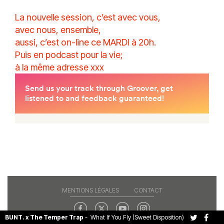
La nouvelle session, c’est avec vous,
avec nous, ensemble,
aussi, c’est on-line ce MARDI à 20h.
Puis en podcast pour la vie;
à la même adresse xxx
MENTIONS LÉGALES
CONTACT
BUNT. x The Temper Trap
-
What If You Fly (Sweet Disposition)