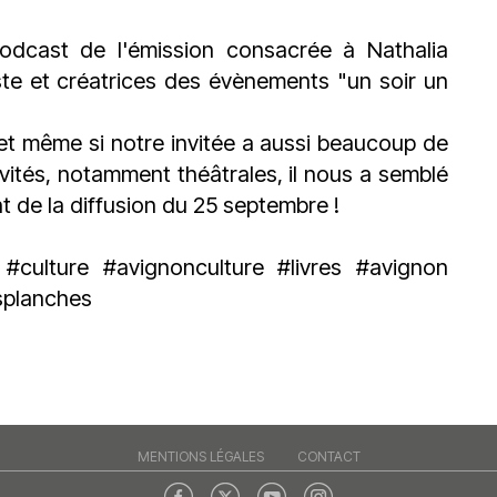
du
découvert
Festival
Sud
que
le
odcast de l'émission consacrée à Nathalia
avec
j’étais
27
iste et créatrices des évènements "un soir un
OgLounis
ma
juin
-
mère
2026
 et même si notre invitée a aussi beaucoup de
20.07.2026
!
»
vités, notamment théâtrales, il nous a semblé
-
t de la diffusion du 25 septembre !
16.07.2026
#culture
#avignonculture
#livres
#avignon
Émissions
Interviews
Chroniques
planches
Évènements
MENTIONS LÉGALES
CONTACT