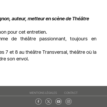
du
découvert
Festival
Sud
que
le
avec
j’étais
27
ignon, auteur, metteur en scène de Théâtre
OgLounis
ma
juin
-
mère
2026
20.07.2026
!
non
pour cet entretien.
»
me de théâtre passionnant, toujours en
-
16.07.2026
s 7 et 8 au théâtre Transversal, théâtre où la
Émissions
Interviews
Chroniques
dre son envol.
Évènements
MENTIONS LÉGALES
CONTACT