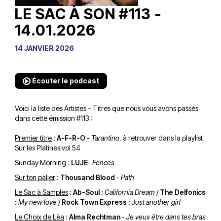
LE SAC À SON #113 -
14.01.2026
14 JANVIER 2026
Écouter le podcast
Voici la liste des Artistes – Titres que nous vous avons passés
dans cette émission #113 :
Premier titre
:
A-F-R-O
-
Tarantino
, à retrouver dans la
playlist
Sur les Platines vol 54
Sunday Morning
:
LUJE
-
Fences
Sur ton palier
:
Thousand Blood
-
Path
Le Sac à Samples
:
Ab-Soul
:
California Dream
/
The Delfonics
:
My new love
/
Rock Town Express :
Just another girl
Le Choix de Lëa
:
Alma Rechtman
-
Je veux être dans tes bras