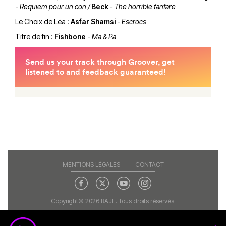
-
Requiem pour un con /
Beck
- The horrible fanfare
Le Choix de Lëa
:
Asfar Shamsi
-
Escrocs
Titre de fin
:
Fishbone
-
Ma & Pa
MENTIONS LÉGALES
CONTACT
Copyright© 2026 RAJE. Tous droits réservés.