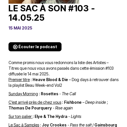
LE SAC À SON #103 -
14.05.25
15 MAI 2025
Écouter le podcast
Comme promis nous vous redonnons la liste des Artistes –
Titres que nous vous avons passés dans cette émission #103
diffusée le 14 mai 2025.
Premier titre
:
Heave Blood & Die
– Dog days à retrouver dans
la
playlist Beau Week-end Vol2
Sunday Morning
:
Rosettes
-
The Call
C’est arrivé près de chez vous
:
Fishbone
–
Deep inside
;
Thomas De Pourquery
-
Rise again
Sur ton palier
:
Elye & The Hydra
- Lights
Le Sac à Samples
:
Joy Crookes
-
Pass the salt
/
Gainsbourg