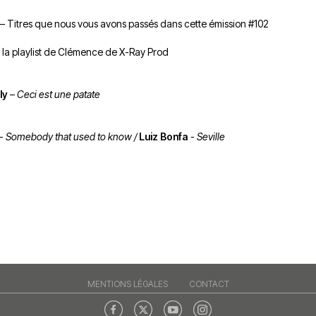
du
découvert
Festival
 – Titres que nous vous avons passés dans cette émission #102
Sud
que
le
avec
j’étais
27
 la
playlist de Clémence de X-Ray Prod
OgLounis
ma
juin
-
mère
2026
20.07.2026
!
ly
–
Ceci est une patate
»
-
-
Somebody that used to know /
Luiz Bonfa
- Seville
16.07.2026
Émissions
Interviews
Chroniques
Évènements
MENTIONS LÉGALES
CONTACT