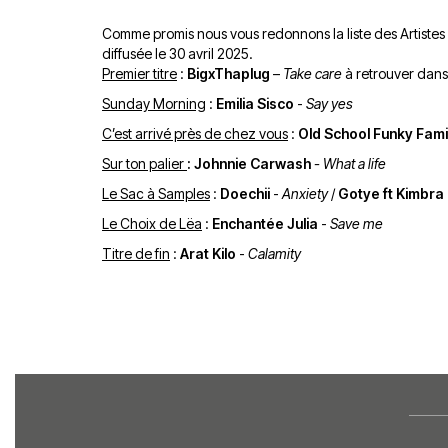
Comme promis nous vous redonnons la liste des Artistes
diffusée le 30 avril 2025.
Premier titre
:
BigxThaplug
–
Take care
à retrouver dans
Sunday Morning
:
Emilia Sisco
-
Say yes
C’est arrivé près de chez vous
:
Old School Funky Fami
Sur ton palier
:
Johnnie Carwash
- What a life
Le Sac à Samples
:
Doechii
-
Anxiety
/
Gotye ft Kimbra
Le Choix de Lëa
:
Enchantée Julia
-
Save me
Titre de fin
:
Arat Kilo
-
Calamity