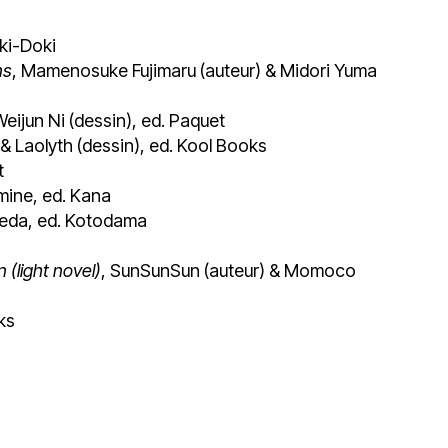
ki-Doki
ns
, Mamenosuke Fujimaru (auteur) & Midori Yuma
Weijun Ni (dessin), ed. Paquet
 & Laolyth (dessin), ed. Kool Books
t
mine, ed. Kana
Ikeda, ed. Kotodama
 (light novel)
, SunSunSun (auteur) & Momoco
ks