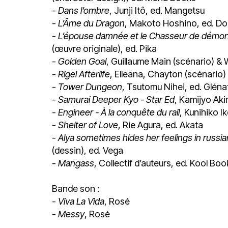
-
Dans l’ombre
, Junji Itô, ed. Mangetsu
-
L’Âme du Dragon
, Makoto Hoshino, ed. Do
-
L’épouse damnée et le Chasseur de démo
(œuvre originale), ed. Pika
-
Golden Goal
, Guillaume Main (scénario) & 
-
Rigel Afterlife
, Elleana, Chayton (scénario)
-
Tower Dungeon
, Tsutomu Nihei, ed. Gléna
-
Samurai Deeper Kyo - Star Ed
,
Kamijyo Aki
-
Engineer - À la conquête du rail
, Kunihiko 
-
Shelter of Love
, Rie Agura, ed. Akata
-
Alya sometimes hides her feelings in russian
(dessin), ed. Vega
-
Mangass
, Collectif d’auteurs, ed. Kool Boo
Bande son :
-
Viva La Vida
, Rosé
-
Messy
, Rosé