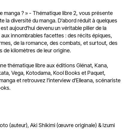
du
découvert
Festival
Sud
que
le
le manga ? » - Thématique libre 2, vous présente
avec
j’étais
27
e la diversité du manga. D’abord réduit à quelques
OgLounis
ma
juin
t aujourd’hui devenu un véritable pilier de la
-
mère
2026
s aux innombrables facettes : des récits épiques,
20.07.2026
!
armes, de la romance, des combats, et surtout, des
»
 de kilomètres de leur origine.
-
16.07.2026
une thématique libre aux éditions Glénat, Kana,
Émissions
Interviews
Chroniques
ata, Vega, Kotodama, Kool Books et Paquet,
 manga et retrouvez l’interview d’Elleana, scénariste
Évènements
ooks.
oto (auteur), Aki Shikimi (œuvre originale) & Izumi