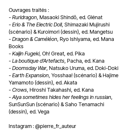
Ouvrages traités :
-
Ruridragon
, Masaoki Shindô, ed. Glénat
-
Erio & The Electric Doll
, Shimazaki Mujirushi
(scénario) & Kuroimori (dessin), ed. Mangetsu
-
Dragon & Caméléon
, Ryo Ishiyama, ed. Mana
Books
-
Kaijin Fugeki
, Oh! Great, ed. Pika
-
La boutique d’Artefacts
, Pacha, ed. Kana
-
Doomsday War
, Natsuko Uruma, ed. Doki-Doki
-
Earth Expansion
, Yosshaa! (scénario) & Hajime
Yamamoto (dessin), ed. Akata
-
Crows
, Hiroshi Takahashi, ed. Kana
-
Alya sometimes hides her feelings in russian
,
SunSunSun (scénario) & Saho Tenamachi
(dessin), ed. Vega
Instagram : @pierre_fr_auteur