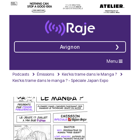
Avignon
Navigation
Menu
Podcasts
Émissions
Kes'kis trame dans le Manga ?
Kes'kis trame dans le manga ? - Spéciale Japan Expo