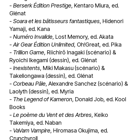
-
Berserk Édition Prestige
, Kentaro Miura, ed.
Glénat
-
Soara et les bâtisseurs fantastiques
, Hidenori
Yamaji, ed. Kana
-
Numéro Invalide
, Lost Memory, ed. Akata
-
Air Gear Édition Unlimited
, Oh!Great, ed. Pika
-
Trillion Game
, Riichirô Inagaki (scénario) &
Ryoichi Ikegami (dessin), ed. Glénat
-
Inexistents
, Miki Makasu (scénario) &
Takeliongawa (dessin), ed. Glénat
-
Corbeau Pâle
, Alexandre Sanchez (scénario) &
Laolyth (dessin), ed. Myria
-
The Legend of Kameron
, Donald Job, ed. Kool
Books
-
Le poème du Vent et des Arbres
, Keiko
Takemiya, ed. Naban
-
VaVam Vampire
, Hiromasa Okujima, ed.
Crunchyroll