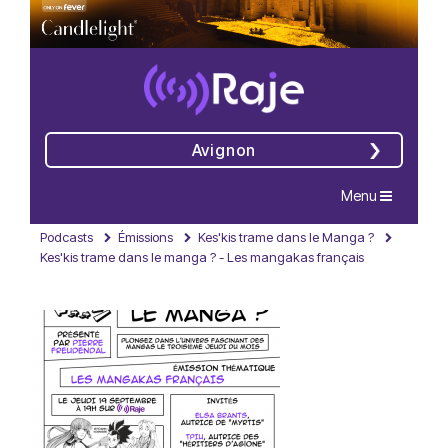
Avignon
Navigation
Menu
Podcasts
Émissions
Kes'kis trame dans le Manga ?
Kes'kis trame dans le manga ? - Les mangakas français