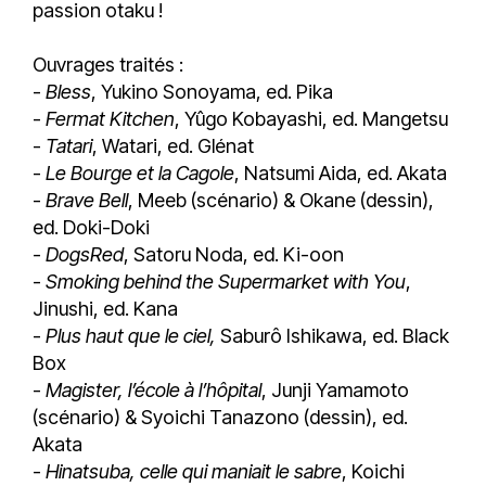
passion otaku !
Ouvrages traités :
-
Bless
, Yukino Sonoyama, ed. Pika
-
Fermat Kitchen
, Yûgo Kobayashi, ed. Mangetsu
-
Tatari
, Watari, ed. Glénat
-
Le Bourge et la Cagole
, Natsumi Aida, ed. Akata
-
Brave Bell
, Meeb (scénario) & Okane (dessin),
ed. Doki-Doki
-
DogsRed
, Satoru Noda, ed. Ki-oon
-
Smoking behind the Supermarket with You
,
Jinushi, ed. Kana
-
Plus haut que le ciel,
Saburô Ishikawa, ed. Black
Box
-
Magister, l’école à l’hôpital
, Junji Yamamoto
(scénario) & Syoichi Tanazono (dessin), ed.
Akata
-
Hinatsuba, celle qui maniait le sabre
, Koichi