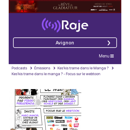
Avignon
Navigation
Menu
Podcasts
Émissions
Kes'kis trame dans le Manga ?
Kes'kis trame dans le manga ? - Focus sur le webtoon