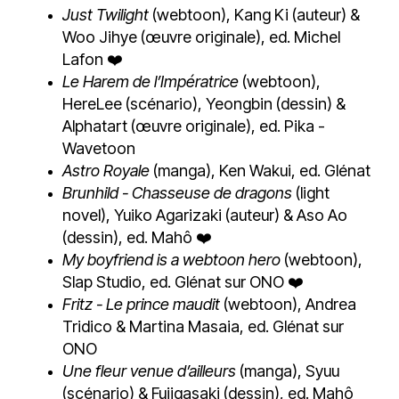
Just Twilight
(webtoon), Kang Ki (auteur) &
Woo Jihye (œuvre originale), ed. Michel
Lafon ❤️
Le Harem de l’Impératrice
(webtoon),
HereLee (scénario), Yeongbin (dessin) &
Alphatart (œuvre originale), ed. Pika -
Wavetoon
Astro Royale
(manga), Ken Wakui, ed. Glénat
Brunhild - Chasseuse de dragons
(light
novel), Yuiko Agarizaki (auteur) & Aso Ao
(dessin), ed. Mahô ❤️
My boyfriend is a webtoon hero
(webtoon),
Slap Studio, ed. Glénat sur ONO ❤️
Fritz - Le prince maudit
(webtoon), Andrea
Tridico & Martina Masaia, ed. Glénat sur
ONO
Une fleur venue d’ailleurs
(manga), Syuu
(scénario) & Fujigasaki (dessin), ed. Mahô