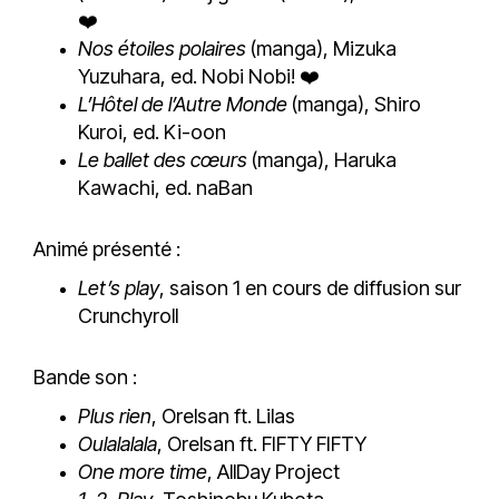
❤️
Nos étoiles polaires
(manga), Mizuka
Yuzuhara, ed. Nobi Nobi! ❤️
L’Hôtel de l’Autre Monde
(manga), Shiro
Kuroi, ed. Ki-oon
Le ballet des cœurs
(manga), Haruka
Kawachi, ed. naBan
Animé présenté :
Let’s play
, saison 1 en cours de diffusion sur
Crunchyroll
Bande son :
Plus rien
, Orelsan ft. Lilas
Oulalalala
, Orelsan ft. FIFTY FIFTY
One more time
, AllDay Project