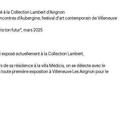
du
découvert
Festival
osé à la Collection Lambert d'Avignon
Sud
que
le
Rencontres d'Aubergine, festival d'art contemporain de Villeneuve
avec
j’étais
27
OgLounis
ma
juin
s ton futur", mars 2025
-
mère
2026
20.07.2026
!
»
-
i exposé actuellement à la Collection Lambert.
16.07.2026
s de sa résidence à la villa Médicis, on se délecte avec le
 toute première exposition à Villeneuve Les Avignon pour le
Émissions
Interviews
Chroniques
Évènements