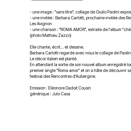
- une image : "sans titre", collage de Giulio Paolini exp
- une invitée : Barbara Carlotti, prochaine invitée des 
Les Avignon
- une chanson : "ROMA AMOR", extraite de l'album "chéri
(photo Mathieu Zazzo)
Elle chante, écrit... et dessine.
Barbara Carlotti regarde avec nous le collage de Paolin
Le décor italien est planté.
En attendant la sortie de son nouvel album enregistré lor
premier single "Roma amor" et on a hâte de découvrir sa
festival des Rencontres d'Aubergine.
Emission : Eléonore Dadoit Cousin
générique : Julo Casa