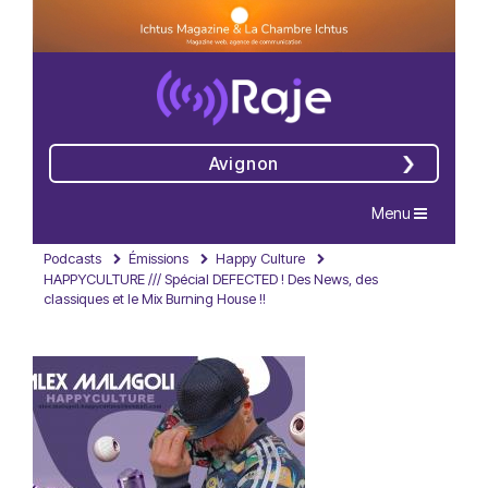
Avignon
Navigation
Menu
Podcasts
Émissions
Happy Culture
HAPPYCULTURE /// Spécial DEFECTED ! Des News, des
classiques et le Mix Burning House !!