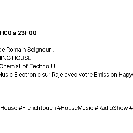
du
découvert
Festival
Sud
que
le
avec
j’étais
27
OgLounis
ma
juin
-
mère
2026
0H00 à 23H00
20.07.2026
!
»
 de
Romain Seignour
!
-
NING HOUSE"
16.07.2026
Chemist of Techno !!!
Émissions
Interviews
Chroniques
Music Electronic sur
Raje
avec votre Émission Hapy
Évènements
gHouse
#Frenchtouch
#HouseMusic
#RadioShow
#