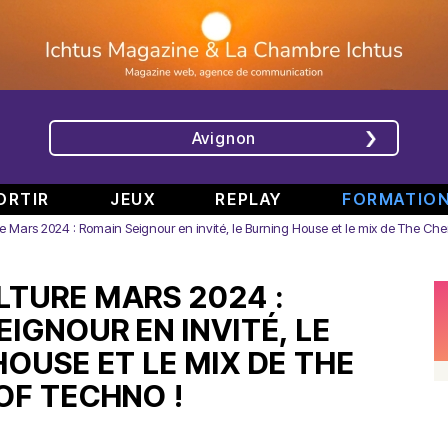
Avignon
ORTIR
JEUX
REPLAY
FORMATIO
 Mars 2024 : Romain Seignour en invité, le Burning House et le mix de The Che
ÉMISSIONS
INTERVIEWS
CHRONIQUES
ÉVÈNEMENTS
TURE MARS 2024 :
Bande
Rencontre
RAJE
Conférence
808
avec
fait
de
IGNOUR EN INVITÉ, LE
#6
Augusta
son
presse
HOUSE ET LE MIX DE THE
Part.
en
festival
de
2
direct
-
Jean
OF TECHNO !
–
de
«
Boucher,
Spéciale
TINALS
Comment
Président
rap
j’ai
Aluna