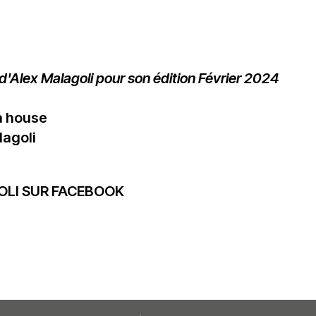
du
découvert
Festival
Sud
que
le
avec
j’étais
27
OgLounis
ma
juin
-
mère
2026
d'Alex Malagoli pour son édition Février 2024
20.07.2026
!
»
la house
-
lagoli
16.07.2026
Émissions
Interviews
Chroniques
OLI SUR FACEBOOK
Évènements