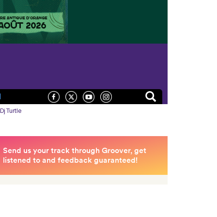
N
j Turtle