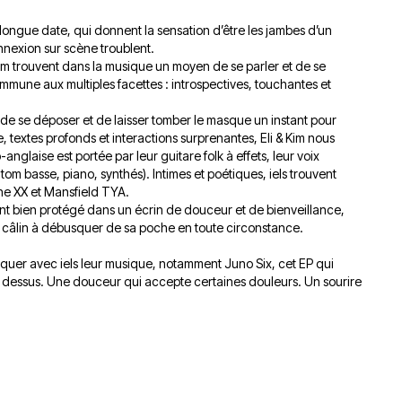
du
découvert
Festival
 longue date, qui donnent la sensation d’être les jambes d’un
Sud
que
le
nexion sur scène troublent.
avec
j’étais
27
im trouvent dans la musique un moyen de se parler et de se
OgLounis
ma
juin
ommune aux multiples facettes : introspectives, touchantes et
-
mère
2026
20.07.2026
!
e se déposer et de laisser tomber le masque un instant pour
»
, textes profonds et interactions surprenantes, Eli & Kim nous
-
nglaise est portée par leur guitare folk à effets, leur voix
tom basse, piano, synthés). Intimes et poétiques, iels trouvent
16.07.2026
he XX et Mansfield TYA.
ant bien protégé dans un écrin de douceur et de bienveillance,
Émissions
Interviews
Chroniques
Un câlin à débusquer de sa poche en toute circonstance.
Évènements
voquer avec iels leur musique, notamment Juno Six, cet EP qui
le dessus. Une douceur qui accepte certaines douleurs. Un sourire