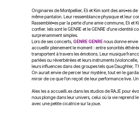
Originaires de Montpellier, Eli et Kim sont des ami•es de
même pantalon. Leur ressemblance physique et leur con
Rassemblé•es par la perte d’une amie commune, Eli et K
confier. Iels sont le GENRE et le GENRE d’une identité c
surprenamment simples.
Lors de ses concerts,
GENRE GENRE
nous donne envie d
accueillir pleinement le moment : entre sonorités éthérée
transportent à travers les émotions. Leur musique franco-a
parlées ou réverbérées et leurs instruments (violoncelle, 
leurs influences dans des groupes tels que Daughter, T
On aurait envie de percer leur mystère, tout en le gard
miroir de ce que l’on reçoit de leur performance live. 
Alex les a accueilli.es dans les studios de RAJE pour é
nous plonge dans leur univers, celui où la vie reprend 
avec une petite cicatrice sur la joue.