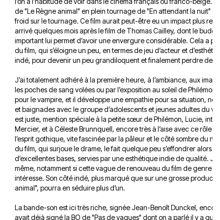
l’on a l’habitude de voir dans le cinéma français ou franco-belge.
de "Le Règne animal" en plein tournage de "En attendant la nuit" o
froid sur le tournage. Ce film aurait peut-être eu un impact plus retent
arrivé quelques mois après le film de Thomas Cailley, dont le budget
important lui permet d’avoir une envergure considérable. Cela a peut
du film, qui s’éloigne un peu, en termes de jeu d’acteur et d’esthét
indé, pour devenir un peu grandiloquent et finalement perdre de sa 
J’ai totalement adhéré à la première heure, à l’ambiance, aux image
les poches de sang volées ou par l’exposition au soleil de Philémon.
pour le vampire, et il développe une empathie pour sa situation, no
et baignades avec le groupe d’adolescents et jeunes adultes du vill
est juste, mention spéciale à la petite sœur de Philémon, Lucie, inte
Mercier, et à Céleste Brunnquell, encore très à l’aise avec ce rôle 
l’esprit gothique, vite fascinée par la pâleur et le côté sombre du no
du film, qui surjoue le drame, le fait quelque peu s’effondrer alors qu’
d’excellentes bases, servies par une esthétique indie de qualité. Je
même, notamment si cette vague de renouveau du film de genre e
intéresse. Son côté indé, plus marqué que sur une grosse produc
animal", pourra en séduire plus d’un.
La bande-son est ici très riche, signée Jean-Benoît Dunckel, encore 
avait déjà signé la BO de "Pas de vagues" dont on a parlé il y a qu