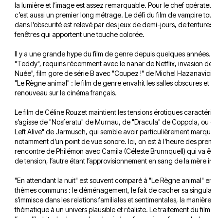
la lumière et l’image est assez remarquable. Pour le chef opérate
c’est aussi un premier long métrage. Le défi du film de vampire tour
dans l’obscurité est relevé par des jeux de demi-jours, de tentures, d
fenêtres qui apportent une touche colorée.
Il y a une grande hype du film de genre depuis quelques années. 
"Teddy", requins récemment avec le nanar de Netflix, invasion de c
Nuée", film gore de série B avec "Coupez !" de Michel Hazanavicius,
"Le Règne animal" : le film de genre envahit les salles obscures et 
renouveau sur le cinéma français.
Le film de Céline Rouzet maintient les tensions érotiques caractérist
s’agisse de "Nosferatu" de Murnau, de "Dracula" de Coppola, ou e
Left Alive" de Jarmusch, qui semble avoir particulièrement marqué "E
notamment d’un point de vue sonore. Ici, on est à l’heure des premie
rencontre de Philémon avec Camila (Céleste Brunnquell) qui va êtr
de tension, l’autre étant l’approvisionnement en sang de la mère infi
"En attendant la nuit" est souvent comparé à "Le Règne animal" en
thèmes communs : le déménagement, le fait de cacher sa singularité
s’immisce dans les relations familiales et sentimentales, la manière d
thématique à un univers plausible et réaliste. Le traitement du film