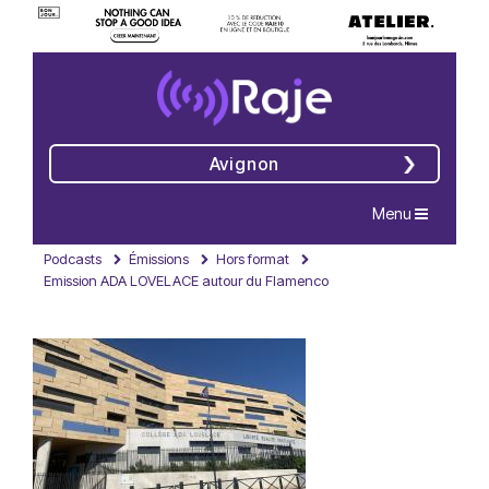
Avignon
Navigation
Menu
Podcasts
Émissions
Hors format
Emission ADA LOVELACE autour du Flamenco