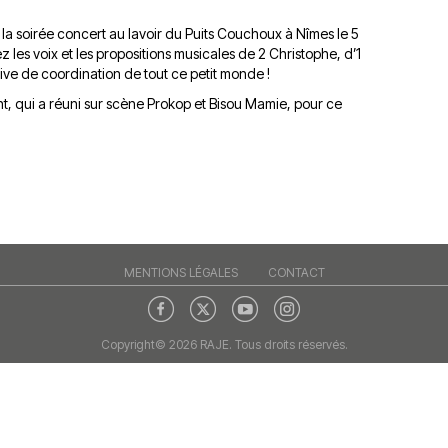
du
découvert
Festival
, la soirée concert au lavoir du Puits Couchoux à Nîmes le 5
Sud
que
le
 les voix et les propositions musicales de 2 Christophe, d’1
avec
j’étais
27
ative de coordination de tout ce petit monde !
OgLounis
ma
juin
t, qui a réuni sur scène Prokop et Bisou Mamie, pour ce
-
mère
2026
20.07.2026
!
»
-
16.07.2026
Émissions
Interviews
Chroniques
Évènements
MENTIONS LÉGALES
CONTACT
Copyright© 2026 RAJE. Tous droits réservés.