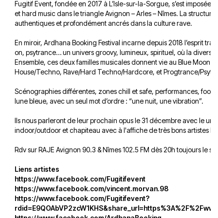
Fugitif Event, fondée en 2017 à L’Isle-sur-la-Sorgue, s’est imposé
et hard music dans le triangle Avignon – Arles – Nîmes. La structure
authentiques et profondément ancrés dans la culture rave.
En miroir, Ardhana Booking Festival incarne depuis 2018 l’esprit tran
on, psytrance… un univers groovy, lumineux, spirituel, où la diversit
Ensemble, ces deux familles musicales donnent vie au Blue Moon Fest
House/Techno, Rave/Hard Techno/Hardcore, et Progtrance/Psytra
Scénographies différentes, zones chill et safe, performances, foo
lune bleue, avec un seul mot d’ordre : “une nuit, une vibration”.
Ils nous parleront de leur prochain opus le 31 décembre avec le un
indoor/outdoor et chapiteau avec à l'affiche de très bons artistes
Rdv sur RAJE Avignon 90.3 & Nîmes 102.5 FM dès 20h toujours le sit
Liens artistes
https://www.facebook.com/Fugitifevent
https://www.facebook.com/vincent.morvan.98
https://www.facebook.com/Fugitifevent?
rdid=E9QOAbVP2zcW1KHS&share_url=https%3A%2F%2Fww
https://www.facebook.com/ArdhanaBooking