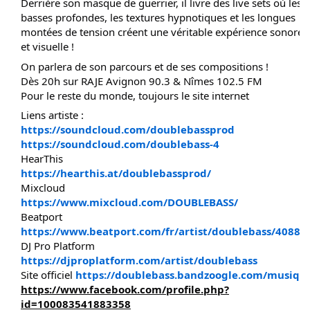
Derrière son masque de guerrier, il livre des live sets où les
basses profondes, les textures hypnotiques et les longues
montées de tension créent une véritable expérience sonore
et visuelle !
On parlera de son parcours et de ses compositions !
Dès 20h sur RAJE Avignon 90.3 & Nîmes 102.5 FM
Pour le reste du monde, toujours le site internet
Liens artiste :
https://soundcloud.com/doublebassprod
https://soundcloud.com/doublebass-4
HearThis
https://hearthis.at/doublebassprod/
Mixcloud
https://www.mixcloud.com/DOUBLEBASS/
Beatport
https://www.beatport.com/fr/artist/doublebass/40889
DJ Pro Platform
https://djproplatform.com/artist/doublebass
Site officiel
https://doublebass.bandzoogle.com/musiqu
https://www.facebook.com/profile.php?
id=100083541883358