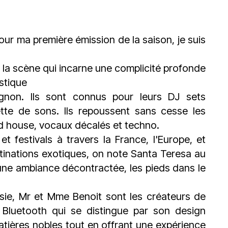
du
découvert
Festival
Sud
que
le
avec
j’étais
27
pour ma première émission de la saison, je suis
OgLounis
ma
juin
-
mère
2026
20.07.2026
!
'à la scène qui incarne une complicité profonde
»
istique
-
ignon. Ils sont connus pour leurs DJ sets
16.07.2026
ette de sons. Ils repoussent sans cesse les
Émissions
Interviews
Chroniques
id house, vocaux décalés et techno.
t festivals à travers la France, l'Europe, et
Évènements
stinations exotiques, on note Santa Teresa au
 une ambiance décontractée, les pieds dans le
ssie, Mr et Mme Benoit sont les créateurs de
Bluetooth qui se distingue par son design
tières nobles tout en offrant une expérience