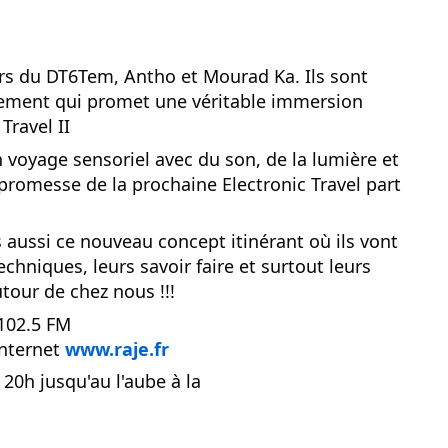
du
découvert
Festival
Sud
que
le
avec
j’étais
27
urs du DT6Tem, Antho et Mourad Ka. Ils sont
OgLounis
ma
juin
nement qui promet une véritable immersion
-
mère
2026
Travel II
20.07.2026
!
»
 voyage sensoriel avec du son, de la lumière et
-
 promesse de la prochaine Electronic Travel part
16.07.2026
 aussi ce nouveau concept itinérant où ils vont
Émissions
Interviews
Chroniques
techniques, leurs savoir faire et surtout leurs
Évènements
tour de chez nous !!!
102.5 FM
internet
www.raje.fr
20h jusqu'au l'aube à la