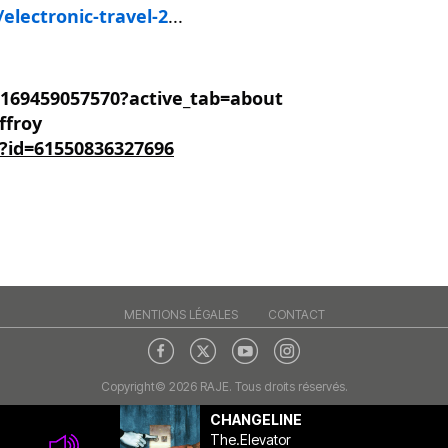
electronic-travel-2
...
169459057570?active_tab=about
ffroy
p?id=61550836327696
MENTIONS LÉGALES
CONTACT
Copyright© 2026 RAJE. Tous droits réservés.
CHANGELINE
The.Elevator