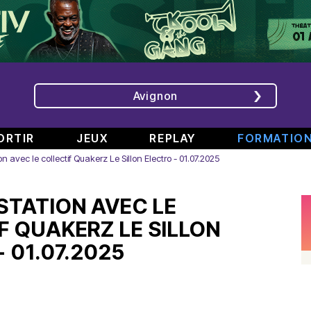
Avignon
ORTIR
JEUX
REPLAY
FORMATIO
on avec le collectif Quakerz Le Sillon Electro - 01.07.2025
ÉMISSIONS
INTERVIEWS
CHRONIQUES
ÉVÈNEMENTS
STATION AVEC LE
Bande
Rencontre
RAJE
Conférence
808
avec
fait
de
F QUAKERZ LE SILLON
#6
Augusta
son
presse
 01.07.2025
Part.
en
festival
de
2
direct
-
Jean
–
de
«
Boucher,
Spéciale
TINALS
Comment
Président
rap
j’ai
Aluna