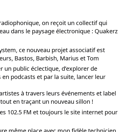
du
découvert
Festival
Sud
que
le
avec
j’étais
27
adiophonique, on reçoit un collectif qui
OgLounis
ma
juin
au dans le paysage électronique : Quakerz
-
mère
2026
20.07.2026
!
»
ystem, ce nouveau projet associatif est
-
urs, Bastos, Barbish, Marius et Tom
16.07.2026
r un public éclectique, d’explorer de
Émissions
Interviews
Chroniques
 en podcasts et par la suite, lancer leur
Évènements
rtistes à travers leurs événements et label
tout en traçant un nouveau sillon !
 102.5 FM et toujours le site internet pour
re même place avec mon fidèle technicien