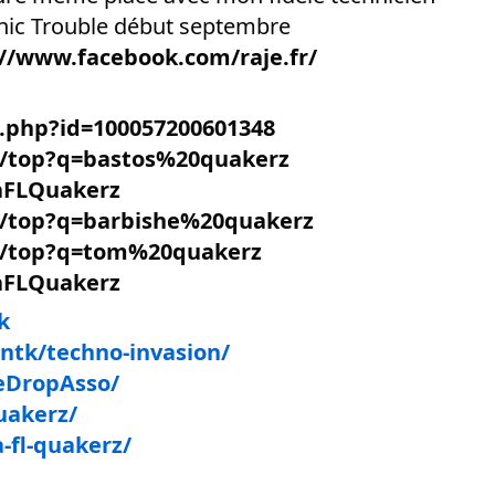
onic Trouble début septembre
://www.facebook.com/raje.fr/
e.php?id=100057200601348
h/top?q=bastos%20quakerz
aFLQuakerz
h/top?q=barbishe%20quakerz
h/top?q=tom%20quakerz
aFLQuakerz
k
ntk/techno-invasion/
eDropAsso/
uakerz/
-fl-quakerz/