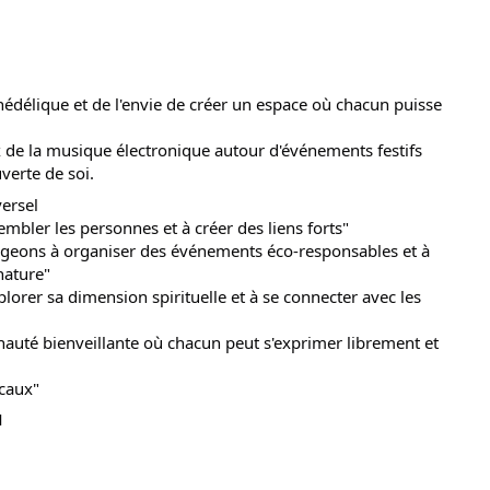
du
découvert
Festival
Sud
que
le
avec
j’étais
27
OgLounis
ma
juin
hédélique et de l'envie de créer un espace où chacun puisse
-
mère
2026
20.07.2026
!
x de la musique électronique autour d'événements festifs
»
uverte de soi.
-
ersel
16.07.2026
mbler les personnes et à créer des liens forts"
ageons à organiser des événements éco-responsables et à
Émissions
Interviews
Chroniques
nature"
lorer sa dimension spirituelle et à se connecter avec les
Évènements
auté bienveillante où chacun peut s'exprimer librement et
icaux"
M