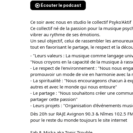
Écouter le podcast
Ce soir avec nous en studio le collectif Psyko'Aktif
Ce collectif né de la passion pour la musique psyc
vibrer au rythme de ses émotions.
Un seul objectif, celui de rassembler les amoureu
tout en favorisant le partage, le respect et la déco
- "Leurs valeurs : La musique comme langage univ
"Nous croyons en la capacité de la musique à rasse
- Le respect de l'environnement : "Nous nous eng
promouvoir un mode de vie en harmonie avec la 
- La spiritualité : "Nous encourageons chacun à exp
autres et avec le monde qui nous entoure"
- Le partage : "Nous souhaitons créer une commun
partager cette passion"
- Leurs projets : "Organisation d'événements mus
Dès 20h sur RAJE Avignon 90.3 & Nîmes 102.5 F
pour le reste du monde toujours le site internet
Sab & Micka aka Tonic Trouble