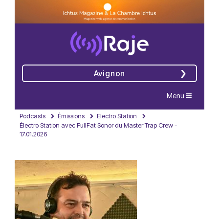
Avignon
Navigation
Menu
Podcasts
Émissions
Electro Station
Électro Station avec FullFat Sonor du Master Trap Crew -
17.01.2026