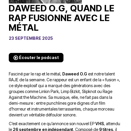
DAWEED O.G, QUAND LE
RAP FUSIONNE AVEC LE
MÉTAL
23 SEPTEMBRE 2025
Écouter le podcast
Fasciné par le rap et le métal,
Daweed O.G
est notre talent
RAJE de la semaine. Ce rappeur est un enfant de la « fusion »,
ce style explosif qui a marqué des générations avec des
groupes comme Linkin Park, Limp Bizkit, Slipknot ou Rage
Against the Machine. Sa musique, elle, ne fait pas dans la
demi-mesure : entre punchlines gore dignes d’un film
d’horreur et instrumentales terrassantes, chaque morceau
devient un véritable défouloir sonore.
C’est exactement ce qu’annonce son nouvel EP
VHS
, attendu
le
26 septembre en indépendant
. Composé de
9 titres
, il