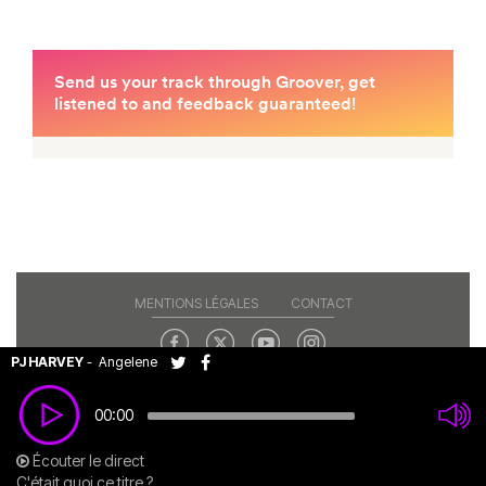
MENTIONS LÉGALES
CONTACT
PJ HARVEY
-
Angelene
Copyright© 2026 RAJE. Tous droits réservés.
00:00
Écouter le direct
C'était quoi ce titre ?