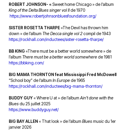
ROBERT JOHNSON- «
Sweet home Chicago » de l’album
King of the Delta Blues singer vol II
de 1970
https://www.robertjohnsonbluesfoundation.org/
SISTER ROSETTA THARPE
«The Devil has thrown him
down » de l’album
The Decca single vol 2
compil de 1943
https://rockhall.com/inductees/sister-rosetta-tharpe/
BB KING
«There must be a better world somewhere » de
l’album
There must be a better world somewhere
de 1981
https://bbking.com/
BIG MAMA THORNTON feat Mississippi Fred McDowell
“School boy” de l’album
In Europe
de 1965
https://rockhall.com/inductees/big-mama-thornton/
BUDDY GUY
« Where U at » de l’album
Ain’t done with the
Blues
du 25 juillet 2025
https://www.buddyguy.net/
BIG BAY ALLEN
« That look » de l’album
Blues music
du 1er
janvier 2026