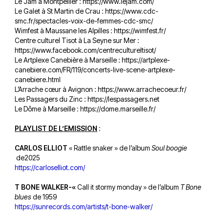
Le Jam à Montpellier :
https://www.lejam.com/
Le Galet à St Martin de Crau :
https://www.cdc-
smc.fr/spectacles-voix-de-femmes-cdc-smc/
Wimfest à Maussane les Alpilles :
https://wimfest.fr/
Centre culturel Tisot à La Seyne sur Mer :
https://www.facebook.com/centrecultureltisot/
Le Artplexe Canebière à Marseille :
https://artplexe-
canebiere.com/FR/119/concerts-live-scene-artplexe-
canebiere.html
L’Arrache cœur à Avignon :
https://www.arrachecoeur.fr/
Les Passagers du Zinc :
https://lespassagers.net
Le Dôme à Marseille :
https://dome.marseille.fr/
PLAYLIST DE L’EMISSION
:
CARLOS ELLIOT
« Rattle snaker » de l’album
Soul boogie
de2025
https://carloselliot.com/
T BONE WALKER-«
Call it stormy monday » de l’album
T Bone
blues
de 1959
https://sunrecords.com/artists/t-bone-walker/