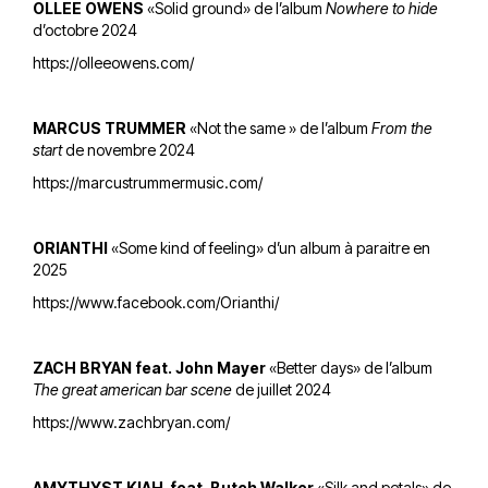
OLLEE OWENS
«Solid ground» de l’album
Nowhere to hide
d’octobre 2024
https://olleeowens.com/
MARCUS TRUMMER
«Not the same » de l’album
From the
start
de novembre 2024
https://marcustrummermusic.com/
ORIANTHI
«Some kind of feeling» d’un album à paraitre en
2025
https://www.facebook.com/Orianthi/
ZACH BRYAN feat. John Mayer
«Better days» de l’album
The great american bar scene
de juillet 2024
https://www.zachbryan.com/
AMYTHYST KIAH
-
feat. Butch Walker
«Silk and petals» de