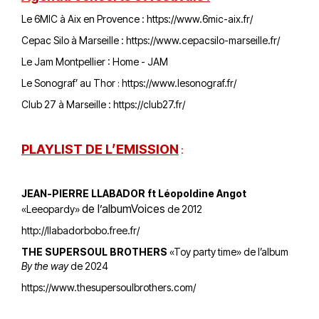
Le 6MIC à Aix en Provence :
https://www.6mic-aix.fr/
Cepac Silo à Marseille :
https://www.cepacsilo-marseille.fr/
Le Jam Montpellier :
Home - JAM
Le Sonograf’ au Thor
https://www.lesonograf.fr/
:
Club 27 à Marseille :
https://club27.fr/
PLAYLIST DE L’EMISSION
:
JEAN-PIERRE LLABADOR ft Léopoldine Angot
de l’albumVoices
«Leeopardy»
de 2012
http://llabadorbobo.free.fr/
THE SUPERSOUL BROTHERS
«Toy party time» de l’album
By the way
de 2024
https://www.thesupersoulbrothers.com/