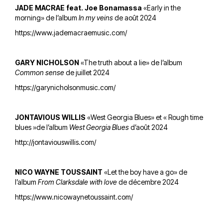
JADE MACRAE feat. Joe Bonamassa
«Early in the
morning» de l’album
In my veins
de août 2024
https://www.jademacraemusic.com/
GARY NICHOLSON
«The truth about a lie» de l’album
Common sense
de juillet 2024
https://garynicholsonmusic.com/
JONTAVIOUS WILLIS
«West Georgia Blues» et « Rough time
blues »de l’album
West Georgia Blues
d’août 2024
http://jontaviouswillis.com/
NICO WAYNE TOUSSAINT
«Let the boy have a go» de
l’album
From Clarksdale with love
de décembre 2024
https://www.nicowaynetoussaint.com/