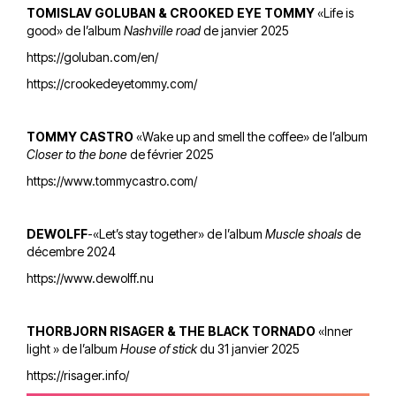
TOMISLAV GOLUBAN & CROOKED EYE TOMMY
«Life is
good» de l’album
Nashville road
de janvier 2025
https://goluban.com/en/
https://crookedeyetommy.com/
TOMMY CASTRO
«Wake up and smell the coffee» de l’album
Closer to the bone
de février 2025
https://www.tommycastro.com/
DEWOLFF
-«Let’s stay together» de l’album
Muscle shoals
de
décembre 2024
https://www.dewolff.nu
THORBJORN RISAGER & THE BLACK TORNADO
«Inner
light » de l’album
House of stick
du 31 janvier 2025
https://risager.info/