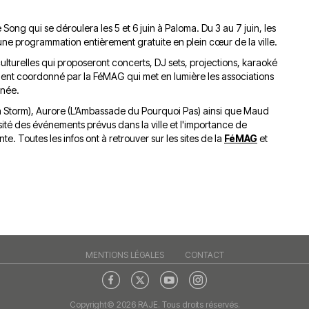
du
découvert
Festival
e Song qui se déroulera les 5 et 6 juin à Paloma. Du 3 au 7 juin, les
Sud
que
le
r une programmation entièrement gratuite en plein cœur de la ville.
avec
j’étais
27
OgLounis
ma
juin
ulturelles qui proposeront concerts, DJ sets, projections, karaoké
-
mère
2026
ment coordonné par la FéMAG qui met en lumière les associations
20.07.2026
!
année.
»
Da Storm), Aurore (L’Ambassade du Pourquoi Pas) ainsi que Maud
-
rsité des événements prévus dans la ville et l'importance de
16.07.2026
. Toutes les infos ont à retrouver sur les sites de la
FéMAG
et
Émissions
Interviews
Chroniques
Évènements
MENTIONS LÉGALES
CONTACT
Copyright© 2026 RAJE. Tous droits réservés.