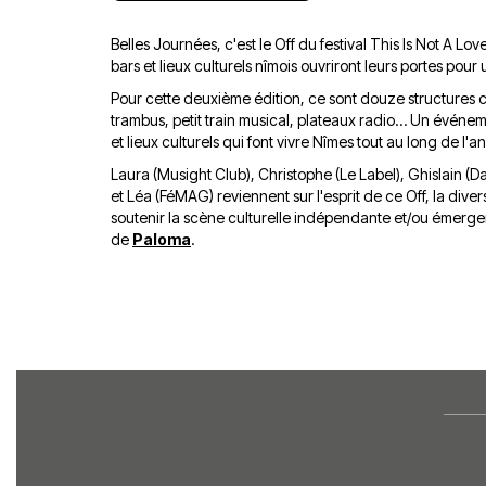
Belles Journées, c'est le Off du festival This Is Not A Lov
bars et lieux culturels nîmois ouvriront leurs portes pou
Pour cette deuxième édition, ce sont douze structures c
trambus, petit train musical, plateaux radio… Un événe
et lieux culturels qui font vivre Nîmes tout au long de l'
Laura (Musight Club), Christophe (Le Label), Ghislain (
et Léa (FéMAG) reviennent sur l'esprit de ce Off, la dive
soutenir la scène culturelle indépendante et/ou émergente
de
Paloma
.