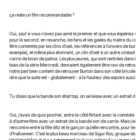
ça reste un film recommandable ?
Oui, sauf si vous n’avez pas aimé le premier et que vous éspériez u
pour le second. en revanche, les fans et les geeks du maitre du ci
être contentés par les clins d’oeil, les références à l’univers de burt
exemple), et même plus etonnant, un clin d’oeil à un autre cinéaste
carrie de brian de palma. Les plus jeunes, qui sont rentrées dans l’u
biais de la série Mercredi, devraient également être ravi de retrou
notre part bien content de retrouver Burton dans son côté bricoleur e
dire que la suite est - globalement - à la hauteur des espoirs suscités
Tu disais que la bande son était top, on se laisse avec un extrait de 
Oui, j’avais de quoi piocher, entre le côté flirtant avec la comédie m
à d’autres films avec un extrait de la bande son de carrie. Mais j’ai c
rencontre entre la fille ditz et le garçon qu’elle rencontre, pour leur
d’halloween. C’est le plus beau morceau de Sigur Ros, groupe island
totalement fan et qui a notamment joué aux arènes il y a un peu plu