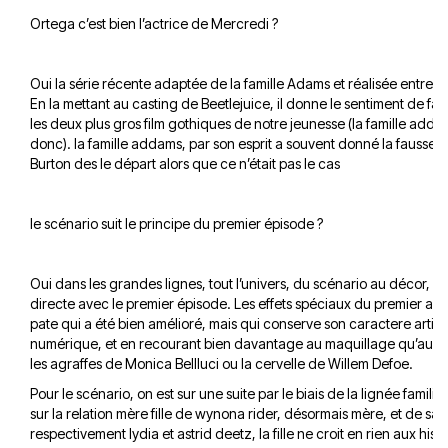
Ortega c’est bien l’actrice de Mercredi ?
Oui la série récente adaptée de la famille Adams et réalisée entre a
En la mettant au casting de Beetlejuice, il donne le sentiment de fa
les deux plus gros film gothiques de notre jeunesse (la famille adda
donc). la famille addams, par son esprit a souvent donné la fausse im
Burton des le départ alors que ce n’était pas le cas
le scénario suit le principe du premier épisode ?
Oui dans les grandes lignes, tout l’univers, du scénario au décor, e
directe avec le premier épisode. Les effets spéciaux du premier ava
pate qui a été bien amélioré, mais qui conserve son caractere arti
numérique, et en recourant bien davantage au maquillage qu’aux or
les agraffes de Monica Bellluci ou la cervelle de Willem Defoe.
Pour le scénario, on est sur une suite par le biais de la lignée familial
sur la relation mère fille de wynona rider, désormais mère, et de sa f
respectivement lydia et astrid deetz, la fille ne croit en rien aux hist