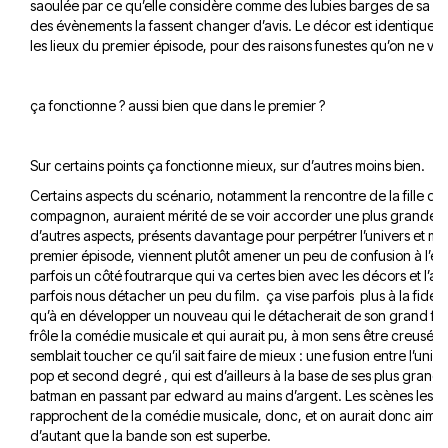
saoulée par ce qu’elle considère comme des lubies barges de sa m
des évènements la fassent changer d’avis. Le décor est identique, il 
les lieux du premier épisode, pour des raisons funestes qu’on ne va 
ça fonctionne ? aussi bien que dans le premier ?
Sur certains points ça fonctionne mieux, sur d’autres moins bien.
Certains aspects du scénario, notamment la rencontre de la fille de
compagnon, auraient mérité de se voir accorder une plus grande p
d’autres aspects, présents davantage pour perpétrer l’univers et mar
premier épisode, viennent plutôt amener un peu de confusion à l’en
parfois un côté foutrarque qui va certes bien avec les décors et l’a
parfois nous détacher un peu du film. ça vise parfois plus à la fidéli
qu’à en développer un nouveau qui le détacherait de son grand frère
frôle la comédie musicale et qui aurait pu, à mon sens être creusé, c
semblait toucher ce qu’il sait faire de mieux : une fusion entre l’unive
pop et second degré , qui est d’ailleurs à la base de ses plus grands 
batman en passant par edward au mains d’argent. Les scènes les pl
rapprochent de la comédie musicale, donc, et on aurait donc aimé
d’autant que la bande son est superbe.