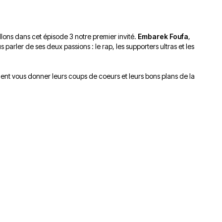
du
découvert
Festival
Sud
que
le
avec
j’étais
27
ns dans cet épisode 3 notre premier invité.
Embarek Foufa
,
OgLounis
ma
juin
 parler de ses deux passions : le rap, les supporters ultras et les
-
mère
2026
20.07.2026
!
»
nnent vous donner leurs coups de coeurs et leurs bons plans de la
-
16.07.2026
Émissions
Interviews
Chroniques
Évènements