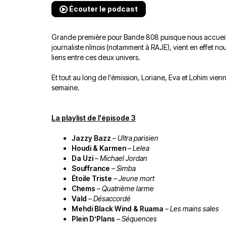
Écouter le podcast
Grande première pour Bande 808 puisque nous accueillo
journaliste nîmois (notamment à RAJE), vient en effet nous
liens entre ces deux univers.
Et tout au long de l'émission, Loriane, Eva et Lohim vie
semaine.
La playlist de l'épisode 3
Jazzy Bazz
–
Ultra parisien
Houdi & Karmen
–
Lelea
Da Uzi
–
Michael Jordan
Souffrance
–
Simba
Étoile Triste
–
Jeune mort
Chems
–
Quatrième larme
Vald
–
Désaccordé
Mehdi Black Wind & Ruama
–
Les mains sales
Plein D’Plans
–
Séquences