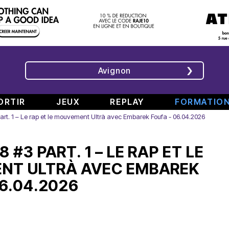
Avignon
ORTIR
JEUX
REPLAY
FORMATIO
rt. 1 – Le rap et le mouvement Ultrà avec Embarek Foufa - 06.04.2026
ÉMISSIONS
INTERVIEWS
CHRONIQUES
ÉVÈNEMENTS
 #3 PART. 1 – LE RAP ET LE
Bande
Rencontre
RAJE
Conférence
808
avec
fait
de
NT ULTRÀ AVEC EMBAREK
#6
Augusta
son
presse
06.04.2026
Part.
en
festival
de
2
direct
-
Jean
–
de
«
Boucher,
Spéciale
TINALS
Comment
Président
rap
j’ai
Aluna