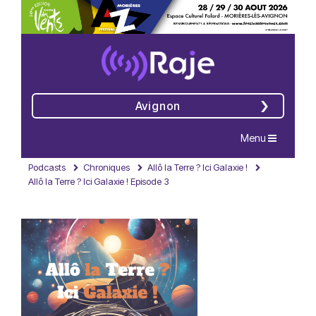
Avignon
Navigation
Menu
Podcasts
Chroniques
Allô la Terre ? Ici Galaxie !
Allô la Terre ? Ici Galaxie ! Episode 3