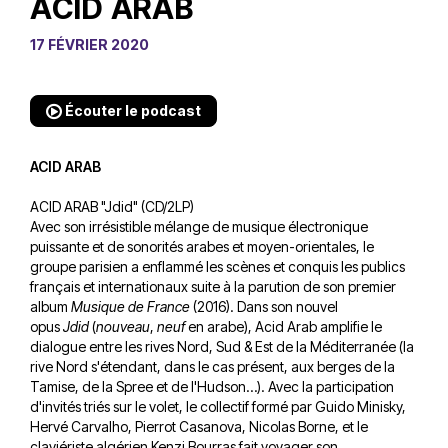
ACID ARAB
17 FÉVRIER 2020
Écouter le podcast
ACID ARAB
ACID ARAB "Jdid" (CD/2LP)
Avec son irrésistible mélange de musique électronique
puissante et de sonorités arabes et moyen-orientales, le
groupe parisien a enflammé les scènes et conquis les publics
français et internationaux suite à la parution de son premier
album
Musique de France
(2016). Dans son nouvel
opus
Jdid
(
nouveau
,
neuf
en arabe), Acid Arab amplifie le
dialogue entre les rives Nord, Sud & Est de la Méditerranée (la
rive Nord s'étendant, dans le cas présent, aux berges de la
Tamise, de la Spree et de l'Hudson…). Avec la participation
d'invités triés sur le volet, le collectif formé par Guido Minisky,
Hervé Carvalho, Pierrot Casanova, Nicolas Borne, et le
claviériste algérien Kenzi Bourras fait voyager son