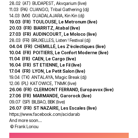
28.02 (AT) BUDAPEST, Akvqarium (live)
11.03 (PA) CUANGO, Tribal Gathering (dj)
14.03 (MX) GUADALAJARA, Kin Kin (dj)
19.03 (FR) TOULOUSE, Le Metronum (live)
20.03 (FR) BIARRITZ, Atabal (live)
27.03 (FR) AUDINCOURT, Le Moloco (live)
28.03 (FR) BRUXELLES, Listen ! Festival (dj)
04.04 (FR) CHEMILLÉ, Les Z’éclectiques (live)
10.04 (FR) POITIERS, Le Confort Moderne (live)
11.04 (FR) CAEN, Le Cargo (live)
16.04 (FR) ST ETIENNE, Le Fil (live)
17.04 (FR) LYON, Le Petit Salon (live)
19.04 (TK) ANTALAYA, Magic Break (dj)
12.06 (PL) KATOWICE, TNMK (live)
26.06 (FR) CLERMONT FERRAND, Europavox (live)
27.06 (FR) MARMANDE, Garorock (live)
09.07 (SP) BILBAO, BBK (live)
26.07 (FR) ST NAZAIRE, Les Escales (live)
https://www.facebook.com/acidarab
And more soon…
© Frank Loriou