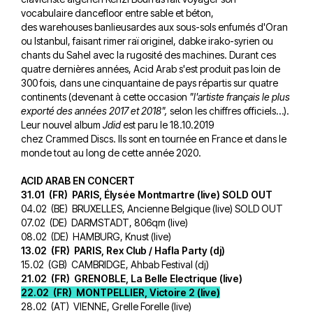
vocabulaire dancefloor entre sable et béton,
des warehouses banlieusardes aux sous-sols enfumés d'Oran
ou Istanbul, faisant rimer raï originel, dabke irako-syrien ou
chants du Sahel avec la rugosité des machines. Durant ces
quatre dernières années, Acid Arab s'est produit pas loin de
300 fois, dans une cinquantaine de pays répartis sur quatre
continents (devenant à cette occasion
"l'artiste français le plus
exporté des années 2017 et 2018",
selon les chiffres officiels…).
Leur nouvel album
Jdid
est paru le 18.10.2019
chez Crammed Discs. Ils sont en tournée en France et dans le
monde tout au long de cette année 2020.
ACID ARAB EN CONCERT
31.01 (FR) PARIS, Élysée Montmartre (live) SOLD OUT
04.02 (BE) BRUXELLES, Ancienne Belgique (live) SOLD OUT
07.02 (DE) DARMSTADT, 806qm (live)
08.02 (DE) HAMBURG, Knust (live)
13.02 (FR) PARIS,
Rex Club / Hafla Party (dj)
15.02 (GB) CAMBRIDGE, Ahbab Festival (dj)
21.02 (FR) GRENOBLE, La Belle Electrique (live)
22.02 (FR) MONTPELLIER, Victoire 2 (live)
28.02 (AT) VIENNE, Grelle Forelle (live)