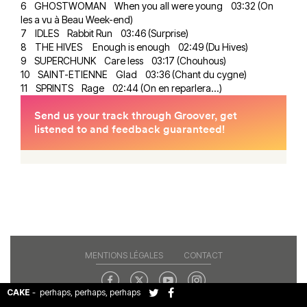
6 GHOSTWOMAN When you all were young 03:32 (On
les a vu à Beau Week-end)
7 IDLES Rabbit Run 03:46 (Surprise)
8 THE HIVES Enough is enough 02:49 (Du Hives)
9 SUPERCHUNK Care less 03:17 (Chouhous)
10 SAINT-ETIENNE Glad 03:36 (Chant du cygne)
11 SPRINTS Rage 02:44 (On en reparlera...)
MENTIONS LÉGALES
CONTACT
CAKE
-
perhaps, perhaps, perhaps
Copyright© 2026 RAJE. Tous droits réservés.