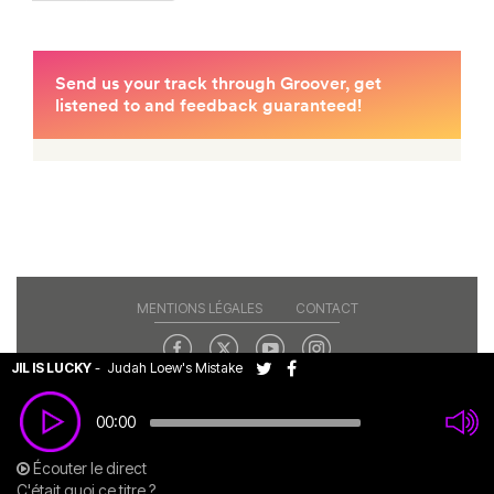
MENTIONS LÉGALES
CONTACT
JIL IS LUCKY
-
Judah Loew's Mistake
Copyright© 2026 RAJE. Tous droits réservés.
00:00
Écouter le direct
C'était quoi ce titre ?