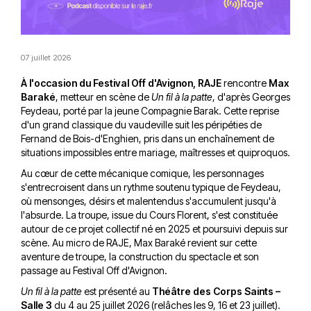
07 juillet 2026
À l'occasion du Festival Off d'Avignon, RAJE
rencontre
Max
Baraké
, metteur en scène de
Un fil à la patte
, d'après Georges
Feydeau, porté par la jeune Compagnie Barak. Cette reprise
d'un grand classique du vaudeville suit les péripéties de
Fernand de Bois-d'Enghien, pris dans un enchaînement de
situations impossibles entre mariage, maîtresses et quiproquos.
Au cœur de cette mécanique comique, les personnages
s'entrecroisent dans un rythme soutenu typique de Feydeau,
où mensonges, désirs et malentendus s'accumulent jusqu'à
l'absurde. La troupe, issue du Cours Florent, s'est constituée
autour de ce projet collectif né en 2025 et poursuivi depuis sur
scène. Au micro de RAJE, Max Baraké revient sur cette
aventure de troupe, la construction du spectacle et son
passage au Festival Off d'Avignon.
Un fil à la patte
est présenté au
Théâtre des Corps Saints –
Salle 3
du 4 au 25 juillet 2026 (relâches les 9, 16 et 23 juillet).