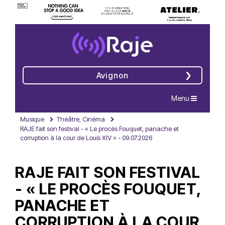
Avignon
Navigation
Menu
Musique
Théâtre, Cinéma
RAJE fait son festival - « Le procès Fouquet, panache et
corruption à la cour de Louis XIV » - 09.07.2026
RAJE FAIT SON FESTIVAL
- « LE PROCÈS FOUQUET,
PANACHE ET
CORRUPTION À LA COUR