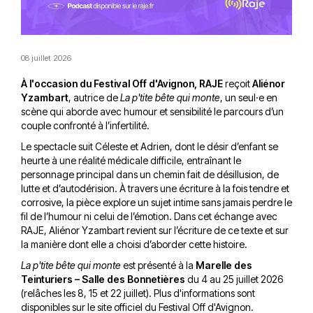
08 juillet 2026
À l'occasion du Festival Off d'Avignon, RAJE
reçoit
Aliénor
Yzambart
, autrice de
La p'tite bête qui monte
, un seul·e en
scène qui aborde avec humour et sensibilité le parcours d’un
couple confronté à l’infertilité.
Le spectacle suit Céleste et Adrien, dont le désir d’enfant se
heurte à une réalité médicale difficile, entraînant le
personnage principal dans un chemin fait de désillusion, de
lutte et d’autodérision. À travers une écriture à la fois tendre et
corrosive, la pièce explore un sujet intime sans jamais perdre le
fil de l’humour ni celui de l’émotion. Dans cet échange avec
RAJE, Aliénor Yzambart revient sur l’écriture de ce texte et sur
la manière dont elle a choisi d’aborder cette histoire.
La p'tite bête qui monte
est présenté à la
Marelle des
Teinturiers – Salle des Bonnetières
du 4 au 25 juillet 2026
(relâches les 8, 15 et 22 juillet). Plus d'informations sont
disponibles sur
le site officiel du Festival Off d'Avignon
.