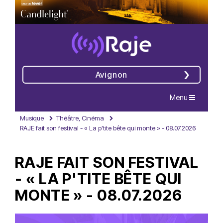
Avignon
Navigation
Menu
Musique
Théâtre, Cinéma
RAJE fait son festival - « La p'tite bête qui monte » - 08.07.2026
RAJE FAIT SON FESTIVAL
- « LA P'TITE BÊTE QUI
MONTE » - 08.07.2026