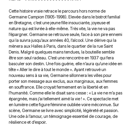
Cette histoire vraie retrace le parcours hors norme de
Germaine Campion (1905-1998). Elevée dans le bistrot familial
en Bretagne, c’est une jeune fille insouciante, joyeuse et
nature qui est livrée à elle-même. Très vite, la vie ne va pas
l’épargner. Germaine se retrouve seule, face à son pire ennemi
qui la suivra jusqu’aux années 40, l’alcool. Une dérive qui la
mènera aux Halles à Paris, dans le quartier de la rue Saint
Denis. Malgré quelques mains tendues, la bouteille semble
être son seul radeau. C’est une rencontre en 1937 qui fera
basculer son destin. Une fois guérie, elle n’aura qu’une idée en
tête « Aller le dire à tout le monde ». Ayant retrouvé un
nouveau sens à sa vie, Germaine sillonnera les villes pour
porter son message aux exclus, aux marginaux, aux femmes
en souffrance. Elle croyait fermement en la liberté et en
l’humanité. Comme elle le disait sans cesse : « La vie ne m’a pas
épargnée, mais j’ai tellement aimé la vie ! ». Ce spectacle met
en lumière cette figure féminine oubliée voire méconnue. Sur
scène, Germaine se livre avec simplicité, légèreté et passion.
Une ode à l’amour, un témoignage essentiel de courage, de
résilience et d’espoir.