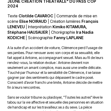
JEUNE CRÉATION THÉÂTRALE" DU PASS COP
2024
Texte
Clotilde CAVAROC
| Commande de mise en
scène
Elise NOIRAUD
| Création lumières
François
LENEVEU
| Interprétation
Kimiko KITAMURA,
Stéphane HAUSAUER
| Chorégraphie
Ira Nadia
KODICHE
| Scénographie
Fanny LAPLANE
A la suite d'un accident de voiture, Clémence perd l'usage de
ses jambes. Pour renouer avec son corps et sa sexualité, elle
fait appel à Antoine, accompagnant sexuel. Mais au fil de leurs
rendez-vous, la relation évolue : Antoine devient non
seulement un amant complice, mais aussi une oreille délicate.
Touché par l’humour et la sensibilité de Clémence, il se laisse
gagner par des sentiments qui dépassent le cadre posé.
Conscient d’avoir franchi une limite, Antoine décide de mettre
fin à leurs rencontres.
Sans se vouloir tribune ou plaidoyer, "Toutes les autres" lève le
tabou sur la vie affective et sexuelle des personnes en situation
de handicap et sur les travailleur.se.s du sexe. La pièce