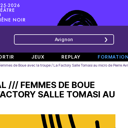
Avignon
ORTIR
JEUX
REPLAY
FORMATIO
/ Femmes de Boue avec la troupe / La Factory Salle Tomasi au micro de Pierre Avri
ÉMISSIONS
INTERVIEWS
CHRONIQUES
ÉVÈNEMENTS
AL /// FEMMES DE BOUE
Bande
Rencontre
RAJE
Conférence
808
avec
fait
de
 FACTORY SALLE TOMASI AU
#6
Augusta
son
presse
Part.
en
festival
de
2
direct
-
Jean
–
de
«
Boucher,
Spéciale
TINALS
Comment
Président
rap
j’ai
Aluna