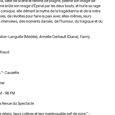
ana, bête de scène et femme de poigne, piétine son image de
ie brûle son image d’Épinal par les deux bouts, et hurle sa rage
 comique, elle dément le mythe de la tragédienne et de la mère
ies, de révoltes pour faire la paix avec elles-mêmes, leurs
Des interviews, des moments dansés, de l’humour, du tragique et du
Emilion-Languille (Médée), Armelle Gerbault (Diana), Fanny
ilhaud
e.”- Causette
vier
FM - 98 FM
La Revue du Spectacle
irs, leurs colères et leur inextinguible soif de vivre.” -