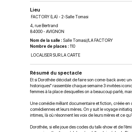
Lieu
FACTORY (LA) - 2-Salle Tomasi
4, rue Bertrand
84000 - AVIGNON
Nom de la salle :
Salle Tomasi//LA FACTORY
Nombre de places :
110
LOCALISER SUR LA CARTE
Résumé du spectacle
Et si Dorothée décidait de faire son come-back avec une 
historiques" rassemble chaque semaine 3 invitées iconiqu
femmes à la place desquelles on a beaucoup parlé, mais 
Une comédie mêlant documentaire et fiction, créée en col
comédiennes et leurs mères. On y suit le voyage initia
intimes, là où résonnent les voix de leurs mères et ce qu’
Dorothée, si elle joue des codes du talk-show et de l’émis