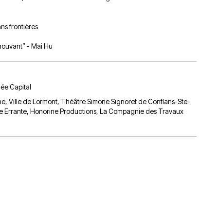
ns frontières
mouvant” - Mai Hu
hée Capital
che, Ville de Lormont, Théâtre Simone Signoret de Conflans-Ste-
le Errante, Honorine Productions, La Compagnie des Travaux