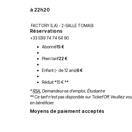
à 22h20
FACTORY (LA) - 2-SALLE TOMASI
Réservations
+33 (0)9 74 74 64 90
Abonné
15 €
Plein tarif
22 €
Enfant (- de 12 ans)
6 €
Réduit *15 € **
*
RSA
, Demandeur·se d'emploi, Étudiant·e
** Ce tarif n'est pas disponible sur Ticket'Off. Veuillez 
en bénéficier.
Moyens de paiement acceptés