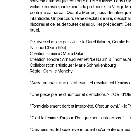
souvenir cathodique édulcoré qu’elle a laissé. Lady Di
victime écrasée par le poids du protocole. La Vierge Mar
contre le patriarcat. Quant à Médée, aussi décalée que
infanticide. Un parcours semé d’éclats de rire, d’épiphan
histoires et celles de toutes celles qui les précèdent. 
rituel.
De, avec et m-e-s par : Juliette Duret (Marie), Coralie 
Pascaud (Dorothée)
Création lumière : Moïra Dalant
Création sonore : Arnaud Vernet "Le Naun" & Thomas A
Collaboration artistique : Marie Schnakenbourg
Régie : Camille Monchy
“Aussi touchant que divertissant. Et résolument féminist
“Une pièce pleine d’humour et d’émotions.”- L’Oeil d’Oli
“Formidablement écrit et interprété. C’est un ovni.” - Id
“C’est la femme d’aujourd’hui que nous entendons !” - 
“Ces femmes de boue revendiquent qu’on entende leurs dés