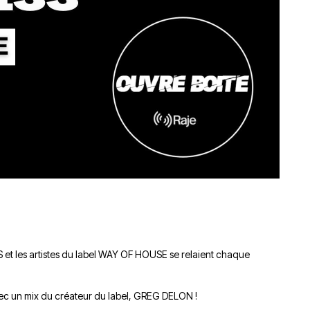
du
découvert
Festival
Sud
que
le
avec
j’étais
27
OgLounis
ma
juin
-
mère
2026
20.07.2026
!
»
-
16.07.2026
Émissions
Interviews
Chroniques
Évènements
 les artistes du label WAY OF HOUSE se relaient chaque
avec un mix du créateur du label, GREG DELON !